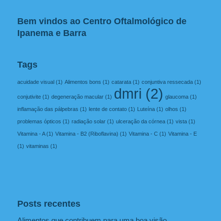
Bem vindos ao Centro Oftalmológico de
Ipanema e Barra
Tags
acuidade visual
(1)
Alimentos bons
(1)
catarata
(1)
conjuntiva ressecada
(1)
dmri
(2)
conjutivite
(1)
degeneração macular
(1)
glaucoma
(1)
inflamação das pálpebras
(1)
lente de contato
(1)
Luteína
(1)
olhos
(1)
problemas ópticos
(1)
radiação solar
(1)
ulceração da córnea
(1)
vista
(1)
Vitamina - A
(1)
Vitamina - B2 (Riboflavina)
(1)
Vitamina - C
(1)
Vitamina - E
(1)
vitaminas
(1)
Posts recentes
Alimentos que contribuem para uma boa visão