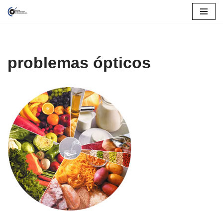
Pular
para
o
problemas ópticos
conteúdo