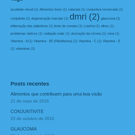
acuidade visual
(1)
Alimentos bons
(1)
catarata
(1)
conjuntiva ressecada
(1)
dmri
(2)
conjutivite
(1)
degeneração macular
(1)
glaucoma
(1)
inflamação das pálpebras
(1)
lente de contato
(1)
Luteína
(1)
olhos
(1)
problemas ópticos
(1)
radiação solar
(1)
ulceração da córnea
(1)
vista
(1)
Vitamina - A
(1)
Vitamina - B2 (Riboflavina)
(1)
Vitamina - C
(1)
Vitamina - E
(1)
vitaminas
(1)
Posts recentes
Alimentos que contribuem para uma boa visão
21 de maio de 2016
CONJUNTIVITE
23 de outubro de 2015
GLAUCOMA